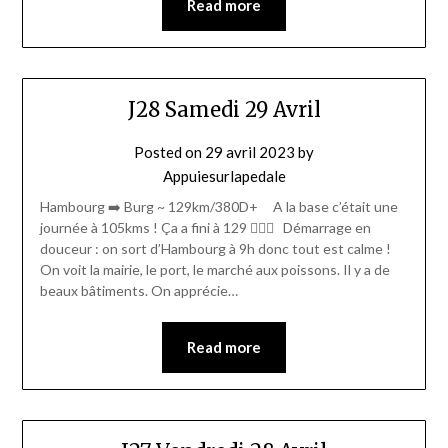
Read more
J28 Samedi 29 Avril
Posted on
29 avril 2023
by
Appuiesurlapedale
Hambourg ➡️ Burg ~ 129km/380D+ A la base c’était une
journée à 105kms ! Ça a fini à 129 🤦🏾‍♀️ Démarrage en
douceur : on sort d’Hambourg à 9h donc tout est calme !
On voit la mairie, le port, le marché aux poissons. Il y a de
beaux bâtiments. On apprécie…
Read more