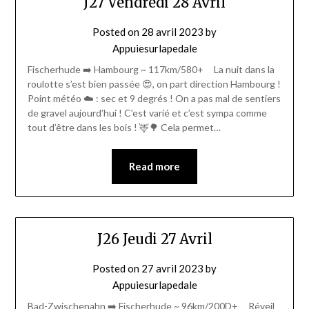
J27 Vendredi 28 Avril
Posted on
28 avril 2023
by
Appuiesurlapedale
Fischerhude ➡️ Hambourg ~ 117km/580+ La nuit dans la
roulotte s’est bien passée 😍, on part direction Hambourg !
Point météo ☁️ : sec et 9 degrés ! On a pas mal de sentiers
de gravel aujourd’hui ! C’est varié et c’est sympa comme
tout d’être dans les bois ! 🦌🌳 Cela permet…
Read more
J26 Jeudi 27 Avril
Posted on
27 avril 2023
by
Appuiesurlapedale
Bad-Zwischenahn ➡️ Fischerhude ~ 96km/200D+ Réveil