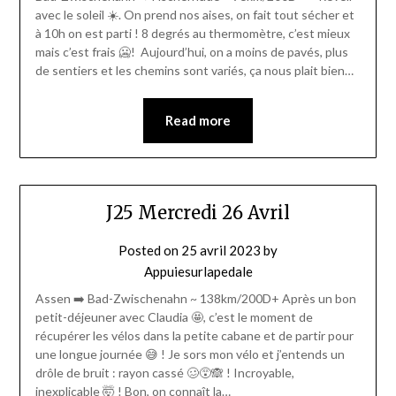
avec le soleil ☀️. On prend nos aises, on fait tout sécher et
à 10h on est parti ! 8 degrés au thermomètre, c’est mieux
mais c’est frais 🥶! Aujourd’hui, on a moins de pavés, plus
de sentiers et les chemins sont variés, ça nous plait bien…
Read more
J25 Mercredi 26 Avril
Posted on
25 avril 2023
by
Appuiesurlapedale
Assen ➡️ Bad-Zwischenahn ~ 138km/200D+ Après un bon
petit-déjeuner avec Claudia 🤩, c’est le moment de
récupérer les vélos dans la petite cabane et de partir pour
une longue journée 😅 ! Je sors mon vélo et j’entends un
drôle de bruit : rayon cassé 🥴😵🙈 ! Incroyable,
inexplicable 🤯 ! Bon, on connaît la…