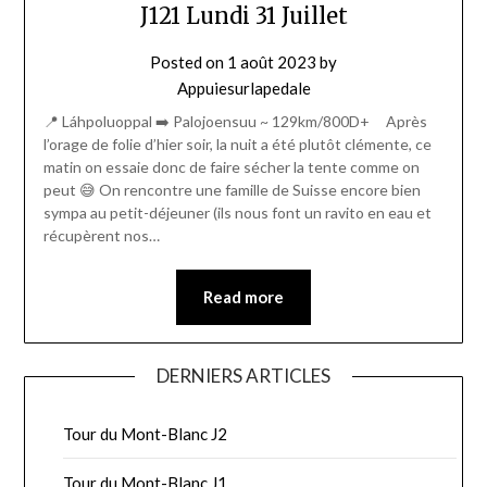
J121 Lundi 31 Juillet
Posted on
1 août 2023
by
Appuiesurlapedale
📍 Láhpoluoppal ➡️ Palojoensuu ~ 129km/800D+ Après
l’orage de folie d’hier soir, la nuit a été plutôt clémente, ce
matin on essaie donc de faire sécher la tente comme on
peut 😅 On rencontre une famille de Suisse encore bien
sympa au petit-déjeuner (ils nous font un ravito en eau et
récupèrent nos…
Read more
DERNIERS ARTICLES
Tour du Mont-Blanc J2
Tour du Mont-Blanc J1