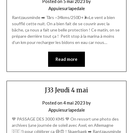
Posted on
5 mai 2023
by
Appuiesurlapedale
Rantzausminde ➡️ Tårs ~34kms/250D+ 🌬️Le vent a bien
soufflé cette nuit. On a bien fait de se couvrir avec la
bâche, ça nous a fait une belle protection ! Ce matin, on se
prépare derrière tout ça ! Petit stop à la marina à moins
d’un km pour recharger les bidons en eau car nous…
Read more
J33 Jeudi 4 mai
Posted on
4 mai 2023
by
Appuiesurlapedale
💙 PASSAGE DES 3000 KMS 💙 On ressort une photo des
archives (une journée de soleil avec Axel, en Allemagne
🇩🇪 !) pour célébrer ça 😅😍 ! Skaerbaek ➡️ Rantzausminde