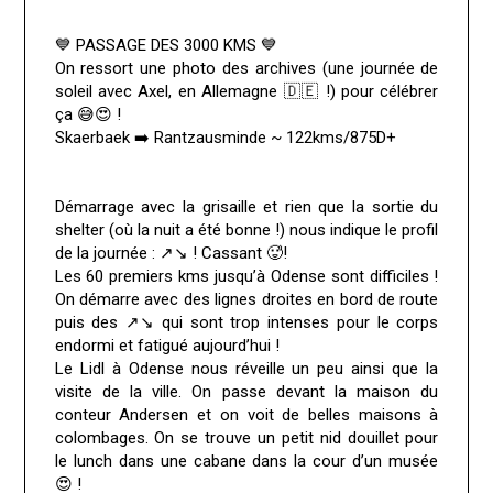
💙 PASSAGE DES 3000 KMS 💙
On ressort une photo des archives (une journée de
soleil avec Axel, en Allemagne 🇩🇪 !) pour célébrer
ça 😅😍 !
Skaerbaek ➡️ Rantzausminde ~ 122kms/875D+
Démarrage avec la grisaille et rien que la sortie du
shelter (où la nuit a été bonne !) nous indique le profil
de la journée : ↗️↘️ ! Cassant 🥵!
Les 60 premiers kms jusqu’à Odense sont difficiles !
On démarre avec des lignes droites en bord de route
puis des ↗️↘️ qui sont trop intenses pour le corps
endormi et fatigué aujourd’hui !
Le Lidl à Odense nous réveille un peu ainsi que la
visite de la ville. On passe devant la maison du
conteur Andersen et on voit de belles maisons à
colombages. On se trouve un petit nid douillet pour
le lunch dans une cabane dans la cour d’un musée
😍 !