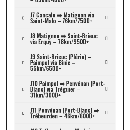
J7 Cancale ➡️ Matignon via
Saint-Malo – 76km/750D+
J8 Matignon ➡️ Saint-Brieuc
via Erquy – 78km/950D+
J9 Saint-Brieuc (Plérin) –
Paimpol via Binic –
55km/650D+
J10 Paimpol ➡️ Penvénan (Port-
Blanc) via Tréguier –
31km/300D+
J11 Penvénan (Port-Blanc) ➡️
Trébeurden – 46km/600D+