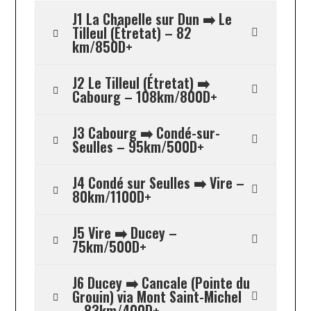
J1 La Chapelle sur Dun ➡️ Le
Tilleul (Étretat) – 82
km/850D+
J2 Le Tilleul (Étretat) ➡️
Cabourg – 108km/800D+
J3 Cabourg ➡️ Condé-sur-
Seulles – 95km/500D+
J4 Condé sur Seulles ➡️ Vire –
80km/1100D+
J5 Vire ➡️ Ducey –
75km/500D+
J6 Ducey ➡️ Cancale (Pointe du
Grouin) via Mont Saint-Michel
– 83km/400D+