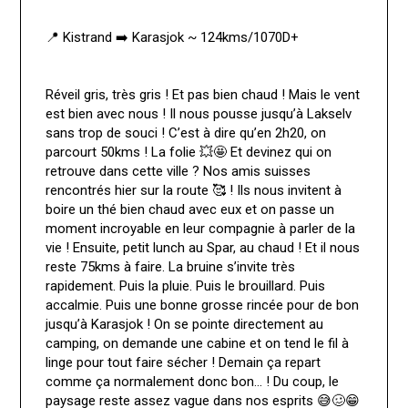
📍 Kistrand ➡️ Karasjok ~ 124kms/1070D+
Réveil gris, très gris ! Et pas bien chaud ! Mais le vent
est bien avec nous ! Il nous pousse jusqu’à Lakselv
sans trop de souci ! C’est à dire qu’en 2h20, on
parcourt 50kms ! La folie 💥🤩 Et devinez qui on
retrouve dans cette ville ? Nos amis suisses
rencontrés hier sur la route 🥰 ! Ils nous invitent à
boire un thé bien chaud avec eux et on passe un
moment incroyable en leur compagnie à parler de la
vie ! Ensuite, petit lunch au Spar, au chaud ! Et il nous
reste 75kms à faire. La bruine s’invite très
rapidement. Puis la pluie. Puis le brouillard. Puis
accalmie. Puis une bonne grosse rincée pour de bon
jusqu’à Karasjok ! On se pointe directement au
camping, on demande une cabine et on tend le fil à
linge pour tout faire sécher ! Demain ça repart
comme ça normalement donc bon… ! Du coup, le
paysage reste assez vague dans nos esprits 😅🥴😁