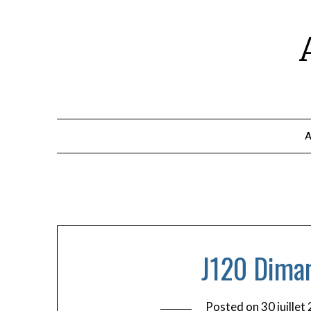
A
J120 Diman
Posted on
30 juillet