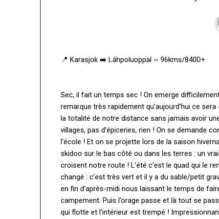
📍 Karasjok ➡️ Láhpoluoppal ~ 96kms/840D+
Sec, il fait un temps sec ! On emerge difficilemen
remarque très rapidement qu’aujourd’hui ce sera « 
la totalité de notre distance sans jamais avoir une
villages, pas d’épiceries, rien ! On se demande com
l’école ! Et on se projette lors de la saison hivern
skidoo sur le bas côté ou dans les terres : un vra
croisent notre route ! L’été c’est le quad qui le
changé : c’est très vert et il y a du sable/petit gra
en fin d’après-midi nous laissant le temps de faire
campement. Puis l’orage passe et là tout se passe
qui flotte et l’intérieur est trempé ! Impression