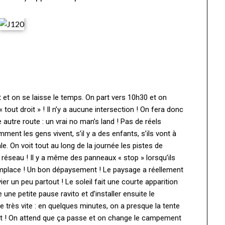
t et on se laisse le temps. On part vers 10h30 et on
tout droit » ! Il n’y a aucune intersection ! On fera donc
 autre route : un vrai no man’s land ! Pas de réels
ment les gens vivent, s’il y a des enfants, s’ils vont à
ale. On voit tout au long de la journée les pistes de
i réseau ! Il y a même des panneaux « stop » lorsqu’ils
 remplace ! Un bon dépaysement ! Le paysage a réellement
vier un peu partout ! Le soleil fait une courte apparition
 une petite pause ravito et d’installer ensuite le
 très vite : en quelques minutes, on a presque la tente
nant ! On attend que ça passe et on change le campement