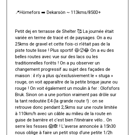
📍Hörnefors ➡️ Dekarsön ~ 113kms/850D+
Petit dej en terrasse de Shelter 🥰 La journée était
variée en terme de tracé et de paysages. On a eu
25kms de gravel et cette fois-ci n’était pas de la
piste toute lisse ! Plus sportif 😆🥵😂 On a eu des
belles routes avec vue sur des lacs ou les
traditionnelles forêts ! On a pu observer un
changement progressif au sujet des façades de
maison : il n’y a plus qu’exclusivement le « stuga »
rouge, on voit apparaître de la petite brique jaune ou
rouge ! On voit également un moulin à fer : Olofsfors
Bruk. Sinon on a une portion vraiment pas drôle sur
la tant redoutée E4 (la grande route !) : on se
retrouve donc pendant 2,5kms sur une route limitée
à 110km/h avec un câble au milieu de la route en
guise de barrière et c’est bien l’itinéraire vélo… On
serre les fesses 😱🙈 ! L’averse annoncée à 15h30
nous oblige à faire un petit stop d’une petite 1/2h