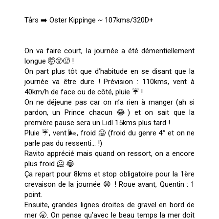
Tårs ➡️ Oster Kippinge ~ 107kms/320D+
On va faire court, la journée a été démentiellement
longue 🤯😵🥵 !
On part plus tôt que d’habitude en se disant que la
journée va être dure ! Prévision : 110kms, vent à
40km/h de face ou de côté, pluie ☔ !
On ne déjeune pas car on n’a rien à manger (ah si
pardon, un Prince chacun 😂) et on sait que la
première pause sera un Lidl 15kms plus tard !
Pluie ☔, vent 🌬️, froid 🥶 (froid du genre 4° et on ne
parle pas du ressenti… !)
Ravito apprécié mais quand on ressort, on a encore
plus froid 🥶 😂
Ça repart pour 8kms et stop obligatoire pour la 1ère
crevaison de la journée 😩 ! Roue avant, Quentin : 1
point.
Ensuite, grandes lignes droites de gravel en bord de
mer 🥱. On pense qu’avec le beau temps la mer doit