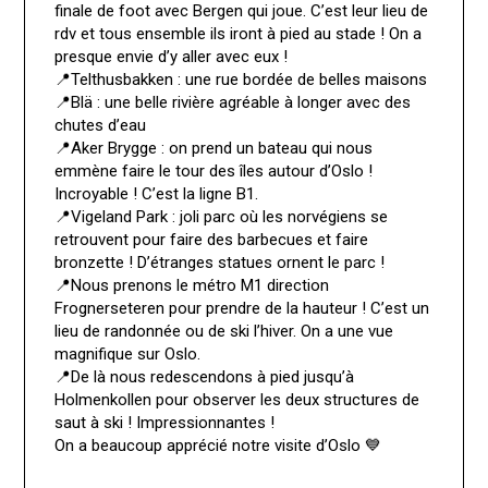
finale de foot avec Bergen qui joue. C’est leur lieu de
rdv et tous ensemble ils iront à pied au stade ! On a
presque envie d’y aller avec eux !
📍Telthusbakken : une rue bordée de belles maisons
📍Blä : une belle rivière agréable à longer avec des
chutes d’eau
📍Aker Brygge : on prend un bateau qui nous
emmène faire le tour des îles autour d’Oslo !
Incroyable ! C’est la ligne B1.
📍Vigeland Park : joli parc où les norvégiens se
retrouvent pour faire des barbecues et faire
bronzette ! D’étranges statues ornent le parc !
📍Nous prenons le métro M1 direction
Frognerseteren pour prendre de la hauteur ! C’est un
lieu de randonnée ou de ski l’hiver. On a une vue
magnifique sur Oslo.
📍De là nous redescendons à pied jusqu’à
Holmenkollen pour observer les deux structures de
saut à ski ! Impressionnantes !
On a beaucoup apprécié notre visite d’Oslo 💙