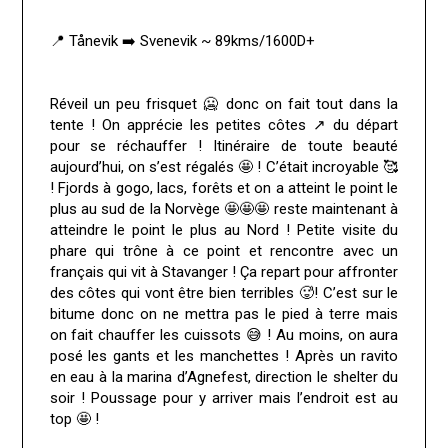
📍 Tånevik ➡️ Svenevik ~ 89kms/1600D+
Réveil un peu frisquet 🥶 donc on fait tout dans la
tente ! On apprécie les petites côtes ↗️ du départ
pour se réchauffer ! Itinéraire de toute beauté
aujourd’hui, on s’est régalés 🤩 ! C’était incroyable 🥰
! Fjords à gogo, lacs, forêts et on a atteint le point le
plus au sud de la Norvège 🤩🤩🤩 reste maintenant à
atteindre le point le plus au Nord ! Petite visite du
phare qui trône à ce point et rencontre avec un
français qui vit à Stavanger ! Ça repart pour affronter
des côtes qui vont être bien terribles 🥵! C’est sur le
bitume donc on ne mettra pas le pied à terre mais
on fait chauffer les cuissots 😅 ! Au moins, on aura
posé les gants et les manchettes ! Après un ravito
en eau à la marina d’Agnefest, direction le shelter du
soir ! Poussage pour y arriver mais l’endroit est au
top 🤩 !