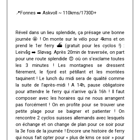
📍Fonnes ➡️ Askvoll ~ 110kms/1730D+
Réveil dans un lieu splendide, ça présage une bonne
journée 🤩 ! On monte sur le vélo pour 4kms et on
prend le 1er ferry ⛴️ (gratuit pour les cyclos !) :
Leirvåg ➡️ Sløvag. Après 20min de traversée, on part
pour une route splendide 😍 où on s’exclame toutes
les 3 minutes ! Les montagnes se dressent
fièrement, le fjord est pétillant et les montées
taquinent ! Le lunch du midi sera de qualité comme
la suite de l’après-midi ! A 14h, pause obligatoire
pour attendre le ferry qui n’arrive qu’à 16h ! Il faut
composer avec les horaires qui ne nous arrangent
pas forcément ! On en profite pour se trouver une
petite plage pour se baigner et patienter ! On
rencontre 2 cyclos suisses allemands avec lesquels
on échange et on change de plan pour ce soir pour
la 3e fois de la journée ! Encore une histoire de ferry
qui nous fait opter pour « plus de kms ce soir » pour