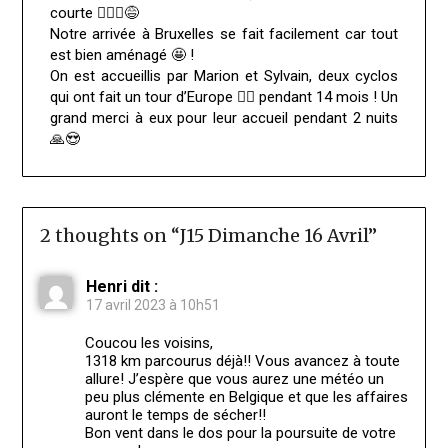
courte 🤦🏽‍♀️😅
Notre arrivée à Bruxelles se fait facilement car tout
est bien aménagé 🤩 !
On est accueillis par Marion et Sylvain, deux cyclos
qui ont fait un tour d’Europe 🚴‍♀️ pendant 14 mois ! Un
grand merci à eux pour leur accueil pendant 2 nuits
🙏😍
2 thoughts on “
J15 Dimanche 16 Avril
”
Henri
dit :
17 avril 2023 à 10h51
Coucou les voisins,
1318 km parcourus déjà!! Vous avancez à toute
allure! J’espère que vous aurez une météo un
peu plus clémente en Belgique et que les affaires
auront le temps de sécher!!
Bon vent dans le dos pour la poursuite de votre